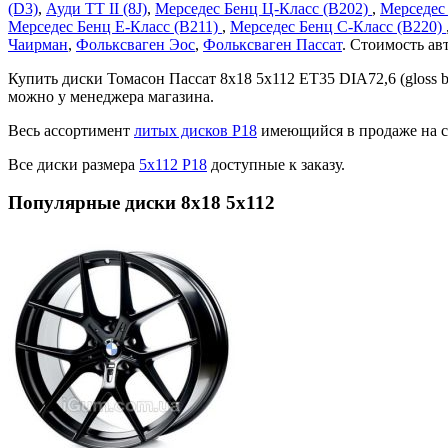
(D3)
,
Ауди TT II (8J)
,
Мерседес Бенц Ц-Класс (В202)
,
Мерседес
Мерседес Бенц Е-Класс (В211)
,
Мерседес Бенц С-Класс (В220)
Чаирман
,
Фольксваген Эос
,
Фольксваген Пассат
. Стоимость ав
Купить диски Томасон Пассат 8x18 5x112 ET35 DIA72,6 (gloss
можно у менеджера магазина.
Весь ассортимент
литых дисков Р18
имеющийся в продаже на с
Все диски размера
5х112 Р18
доступные к заказу.
Популярные диски 8x18 5x112