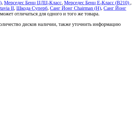
)
,
Мерседес Бенц ЦЛЦ-Класс
,
Мерседес Бенц Е-Класс (В210)
,
avia II
,
Шкода Суперб
,
Санг Йонг Chairman (H)
,
Санг Йонг
может отличаться для одного и того же товара.
 количество дисков наличии, также уточнить информацию