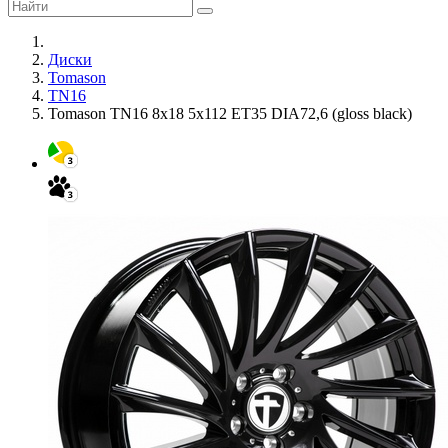
Диски
Tomason
TN16
Tomason TN16 8x18 5x112 ET35 DIA72,6 (gloss black)