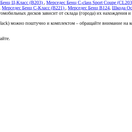
 Бенц Ц-Класс (В203)
,
Мерседес Бенц C-class Sport Coupe (CL203
,
Мерседес Бенц С-Класс (В221)
,
Мерседес Бенц В124
,
Шкода Oct
томобильных дисков зависит от склада (города) их нахождения и 
 black) можно поштучно и комплектом – обращайте внимание на
айте.