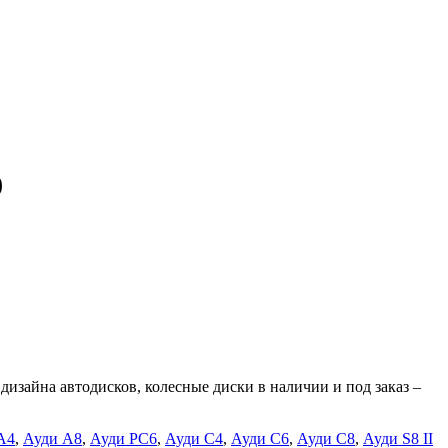
)
изайна автодисков, колесные диски в наличии и под заказ –
А4
,
Ауди А8
,
Ауди РС6
,
Ауди С4
,
Ауди С6
,
Ауди С8
,
Ауди S8 II