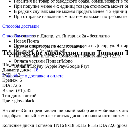
Гарантия на товар от заводского брака, обмен/возврат в т
При покупке менее 4-х единиц товара стоимость может б
В редких случаях мы не можем продать менее 4-х единиц 
При отправке наложенным платежом может потребоваться
Способы доставки
Способы оплаты
Самовывоз г. Днепр, ул. Янтарная 2а - бесплатно
Новая Почта
Оплата при получении в точке выдачи г. Днепр, ул. Янтар
Другие операторы по согласованию
Наличный и безналичный
Технические характеристики Tomason TN1
Наложенный платеж - комиссия перевозчика до +2,9%
Оплата частями Приват/Mono
Ширина диска:
8
Онлайн LiqPay (Apple Pay/Google Pay)
Диаметр диска:
18
PCD:
112
Подробнее о доставке и оплате
Крепёж:
5
DIA:
72,6
Вылет (ET):
35
Тип диска:
литой
Цвет:
gloss black
На сайте iGum представлен широкий выбор автомобильных диск
подобрать новый комплект литых дисков в нашем интернет-маг
Колесные диски Tomason TN16 8x18 5x112 ET35 DIA72,6 (gloss 