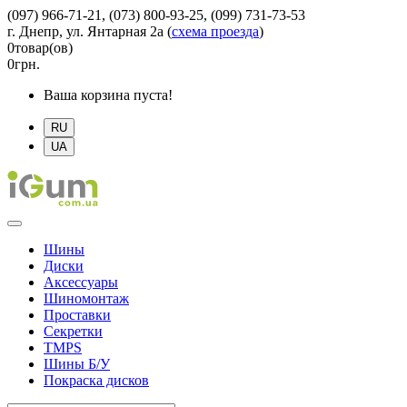
(097) 966-71-21, (073) 800-93-25, (099) 731-73-53
г. Днепр, ул. Янтарная 2а
(
схема проезда
)
0
товар(ов)
0
грн.
Ваша корзина пуста!
RU
UA
Шины
Диски
Аксессуары
Шиномонтаж
Проставки
Секретки
TMPS
Шины Б/У
Покраска дисков