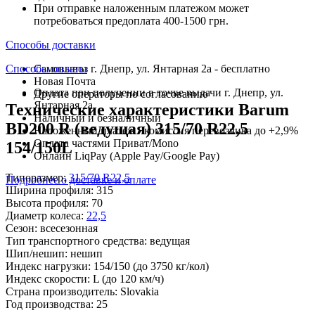
При отправке наложенным платежом может
потребоваться предоплата 400-1500 грн.
Способы доставки
Способы оплаты
Самовывоз г. Днепр, ул. Янтарная 2а - бесплатно
Новая Почта
Оплата при получении в точке выдачи г. Днепр, ул.
Другие операторы по согласованию
Янтарная 2а
Технические характеристики Barum
Наличный и безналичный
BD200 R (ведущая) 315/70 R22,5
Наложенный платеж - комиссия перевозчика до +2,9%
Оплата частями Приват/Mono
154/150L
Онлайн LiqPay (Apple Pay/Google Pay)
Типоразмер:
315/70 R22,5
Подробнее о доставке и оплате
Ширина профиля:
315
Высота профиля:
70
Диаметр колеса:
22,5
Сезон:
всесезонная
Тип транспортного средства:
ведущая
Шип/нешип:
нешип
Индекс нагрузки:
154/150
(до 3750 кг/кол)
Индекс скорости:
L
(до 120 км/ч)
Страна производитель:
Slovakia
Год производства:
25